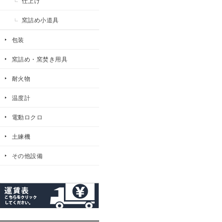
仕上げ
窯詰め小道具
包装
窯詰め・窯焚き用具
耐火物
温度計
電動ロクロ
土練機
その他設備