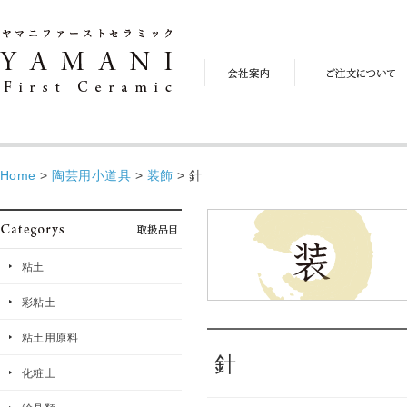
会
ご
社
注
案
文
内
に
つ
い
て
Home
>
陶芸用小道具
>
装飾
>
針
粘土
彩粘土
粘土用原料
針
化粧土