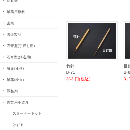
絵具類
釉薬用原料
楽焼
素焼製品
石膏型(手押し用)
石膏型(鋳込用)
竹針
目
釉薬(液体)
B-71
B-
363
円(税込)
31
釉薬(粉末)
調整剤
陶芸用小道具
スターターキット
けずる