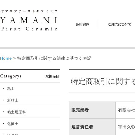
会
ご
社
注
案
文
内
に
つ
い
て
Home
>
特定商取引に関する法律に基づく表記
特定商取引に関す
粘土
彩粘土
販売業者
有限会
粘土用原料
化粧土
運営責任者
宇田久