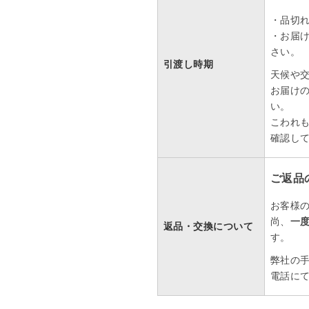
・品切
・お届
さい。
引渡し時期
天候や
お届け
い。
こわれ
確認し
ご返品
お客様
尚、
一
返品・交換について
す。
弊社の
電話に