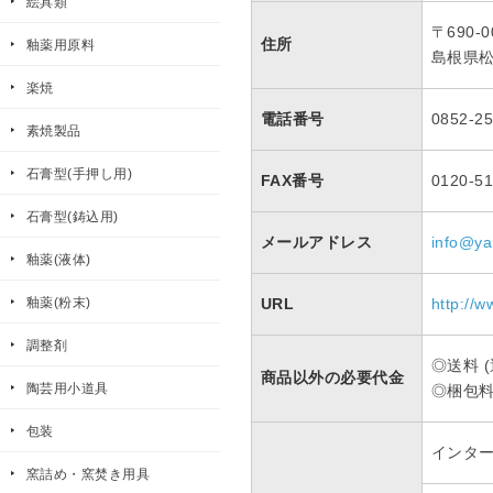
絵具類
〒690-0
住所
釉薬用原料
島根県松
楽焼
電話番号
0852-25
素焼製品
石膏型(手押し用)
FAX番号
0120-
石膏型(鋳込用)
メールアドレス
info@ya
釉薬(液体)
釉薬(粉末)
URL
http://w
調整剤
◎送料 
商品以外の必要代金
陶芸用小道具
◎梱包
包装
インタ
窯詰め・窯焚き用具