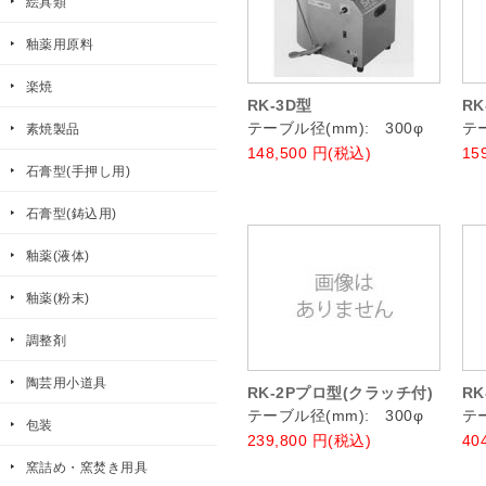
絵具類
釉薬用原料
楽焼
RK-3D型
RK
テーブル径(mm): 300φ
テー
素焼製品
148,500
円(税込)
15
石膏型(手押し用)
石膏型(鋳込用)
釉薬(液体)
釉薬(粉末)
調整剤
陶芸用小道具
RK-2Pプロ型(クラッチ付)
RK
テーブル径(mm): 300φ
テー
包装
239,800
円(税込)
40
窯詰め・窯焚き用具