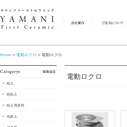
会
ご
社
注
案
文
内
に
つ
い
て
Home
>
電動ロクロ
>
電動ロクロ
電動ロクロ
粘土
彩粘土
粘土用原料
化粧土