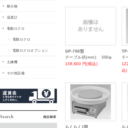
耐火物
温度計
電動ロクロ
電動ロクロ
電動ロクロオプション
GP-700型
TP
テーブル径(mm): 300φ
テー
土練機
138,600
円(税込)
12
込)
その他設備
らくらく1型
ら