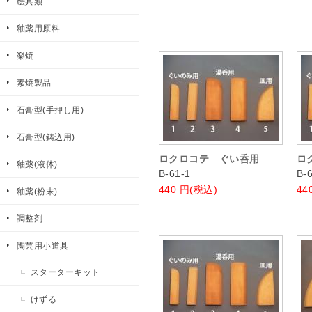
絵具類
釉薬用原料
楽焼
素焼製品
石膏型(手押し用)
石膏型(鋳込用)
ロクロコテ ぐい呑用
ロ
釉薬(液体)
B-61-1
B-
440
円(税込)
44
釉薬(粉末)
調整剤
陶芸用小道具
スターターキット
けずる