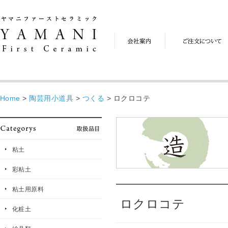
会
ご
社
注
案
文
内
に
つ
い
て
Home
>
陶芸用小道具
>
つくる
>
ロクロコテ
粘土
彩粘土
粘土用原料
ロクロコテ
化粧土