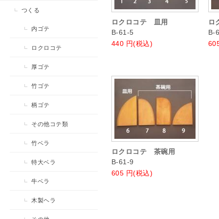
つくる
ロクロコテ 皿用
ロ
内ゴテ
B-61-5
B-
440
円(税込)
60
ロクロコテ
厚ゴテ
竹ゴテ
柄ゴテ
その他コテ類
竹ベラ
ロクロコテ 茶碗用
B-61-9
特大ベラ
605
円(税込)
牛ベラ
木製ヘラ