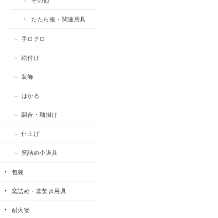
その他
たたら板・関連用具
手ロクロ
絵付け
装飾
はかる
調合・釉掛け
仕上げ
窯詰め小道具
包装
窯詰め・窯焚き用具
耐火物