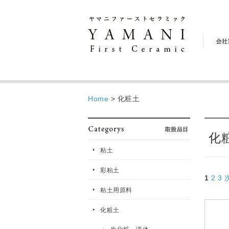
会
社
案
内
Home
>
化粧土
化
粘土
彩粘土
1
2
3
粘土用原料
化粧土