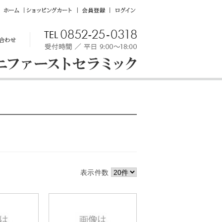
ホ
シ
会
ロ
ー
ョ
員
グ
ム
ッ
登
イ
ピ
録
ン
ン
グ
カ
ー
ト
表示件数