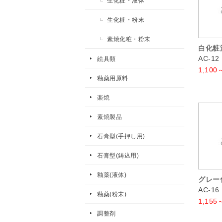
生化粧・液体
生化粧・粉末
素焼化粧・粉末
白化粧
AC-12
絵具類
1,100
釉薬用原料
楽焼
素焼製品
石膏型(手押し用)
石膏型(鋳込用)
釉薬(液体)
グレー
AC-16
釉薬(粉末)
1,155
調整剤