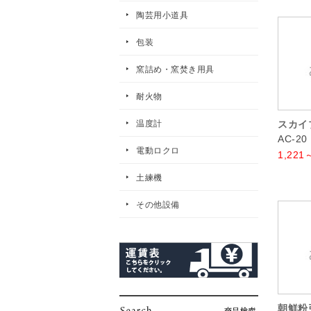
陶芸用小道具
包装
窯詰め・窯焚き用具
耐火物
温度計
スカイ
AC-20
電動ロクロ
1,221
土練機
その他設備
朝鮮粉