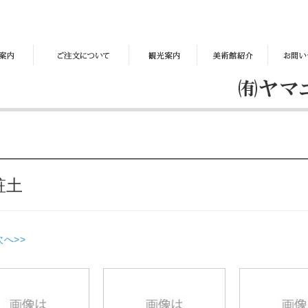
ご
観
美
お
注
光
術
問
文
案
館
い
に
内
紹
合
つ
介
わ
い
せ
て
粧土
次へ>>