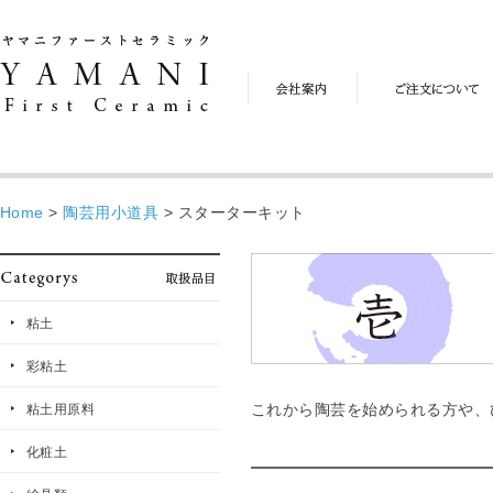
会
ご
社
注
案
文
内
に
つ
い
て
Home
>
陶芸用小道具
>
スターターキット
粘土
彩粘土
粘土用原料
これから陶芸を始められる方や、
化粧土