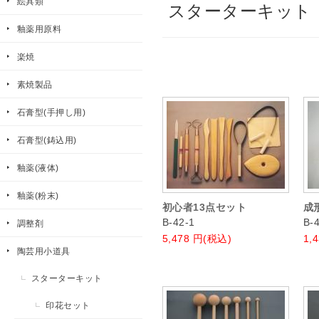
絵具類
スターターキット
釉薬用原料
楽焼
素焼製品
石膏型(手押し用)
石膏型(鋳込用)
釉薬(液体)
釉薬(粉末)
初心者13点セット
成
B-42-1
B-
調整剤
5,478
円(税込)
1,
陶芸用小道具
スターターキット
印花セット