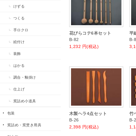
けずる
つくる
手ロクロ
花びらコテ6本セット
平
B-82
B-
絵付け
1,232
円(税込)
3,
装飾
はかる
調合・釉掛け
仕上げ
窯詰め小道具
包装
木製ヘラ4点セット
竹
B-26
B-
窯詰め・窯焚き用具
2,398
円(税込)
1,