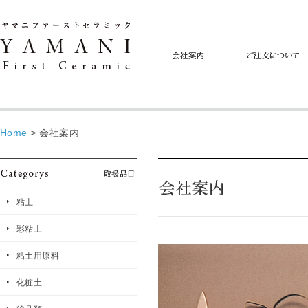
会
ご
社
注
案
文
内
に
つ
い
て
Home
>
会社案内
粘土
彩粘土
粘土用原料
化粧土