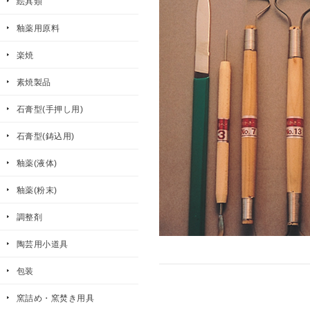
絵具類
釉薬用原料
楽焼
素焼製品
石膏型(手押し用)
石膏型(鋳込用)
釉薬(液体)
釉薬(粉末)
調整剤
陶芸用小道具
包装
窯詰め・窯焚き用具