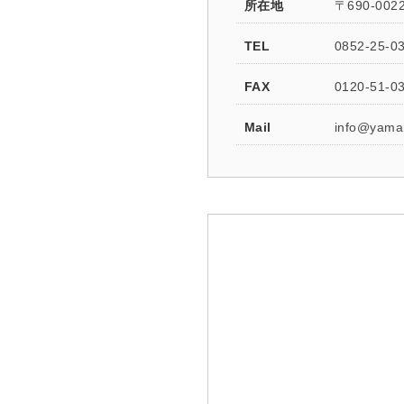
所在地
〒690-0
TEL
0852-25-0
FAX
0120-51
Mail
info@yaman