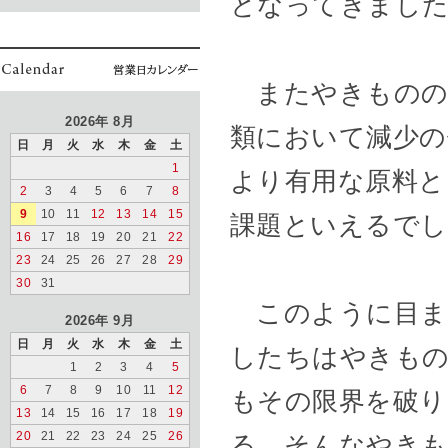
となってきまし
またやきものの
2026年 8月
類において減少の
日
月
火
水
木
金
土
1
より有用な原料と
2
3
4
5
6
7
8
9
10
11
12
13
14
15
課題といえるでし
16
17
18
19
20
21
22
23
24
25
26
27
28
29
30
31
このように目ま
2026年 9月
日
月
火
水
木
金
土
したちはやきもの
1
2
3
4
5
6
7
8
9
10
11
12
もその限界を破り
13
14
15
16
17
18
19
20
21
22
23
24
25
26
る、そんなやき