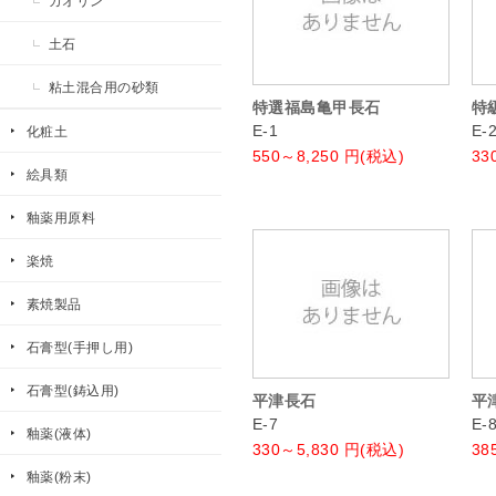
カオリン
土石
粘土混合用の砂類
特選福島亀甲長石
特
E-1
E-
化粧土
550～8,250
円(税込)
33
絵具類
釉薬用原料
楽焼
素焼製品
石膏型(手押し用)
石膏型(鋳込用)
平津長石
平
E-7
E-
釉薬(液体)
330～5,830
円(税込)
38
釉薬(粉末)