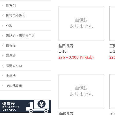
調整剤
陶芸用小道具
包装
窯詰め・窯焚き用具
耐火物
益田長石
三
E-13
E-
温度計
275～3,300
円(税込)
22
電動ロクロ
土練機
その他設備
南郷長石
イ