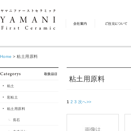
会
ご
社
注
案
文
内
に
つ
い
て
Home
>
粘土用原料
粘土用原料
粘土
彩粘土
1
2
3
次へ>>
粘土用原料
長石