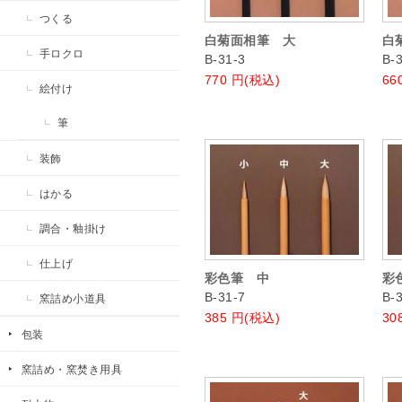
つくる
白菊面相筆 大
白
手ロクロ
B-31-3
B-
770
円(税込)
66
絵付け
筆
装飾
はかる
調合・釉掛け
仕上げ
彩色筆 中
彩
B-31-7
B-
窯詰め小道具
385
円(税込)
30
包装
窯詰め・窯焚き用具