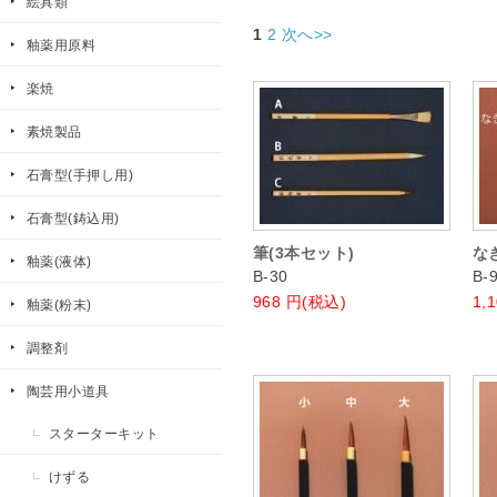
絵具類
1
2
次へ>>
釉薬用原料
楽焼
素焼製品
石膏型(手押し用)
石膏型(鋳込用)
筆(3本セット)
な
釉薬(液体)
B-30
B-
968
円(税込)
1,
釉薬(粉末)
調整剤
陶芸用小道具
スターターキット
けずる