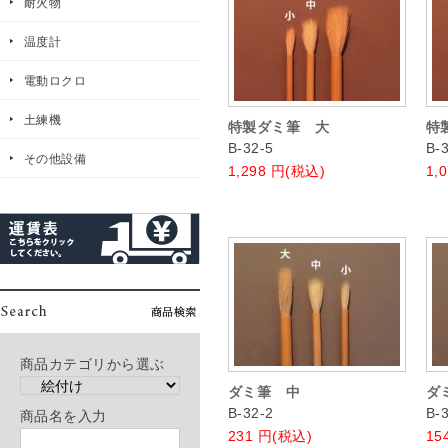
耐火物
温度計
電動ロクロ
土練機
特製ダミ筆 大
特
B-32-5
B-
その他設備
1,298
円(税込)
1,
商品カテゴリから選ぶ
ダミ筆 中
ダ
B-32-2
B-
商品名を入力
231
円(税込)
15