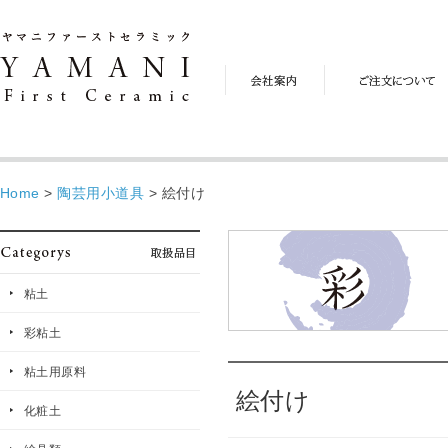
会
ご
社
注
案
文
内
に
つ
い
て
Home
>
陶芸用小道具
>
絵付け
粘土
彩粘土
粘土用原料
絵付け
化粧土