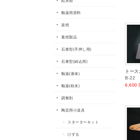
絵具類
釉薬用原料
楽焼
素焼製品
石膏型(手押し用)
石膏型(鋳込用)
トース
釉薬(液体)
B-22
6,600
釉薬(粉末)
調整剤
陶芸用小道具
スターターキット
けずる