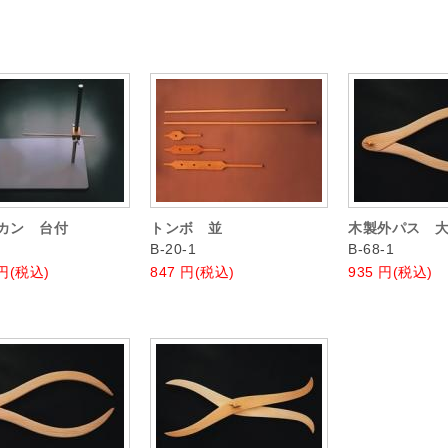
カン 台付
トンボ 並
木製外パス 
B-20-1
B-68-1
円(税込)
847
円(税込)
935
円(税込)