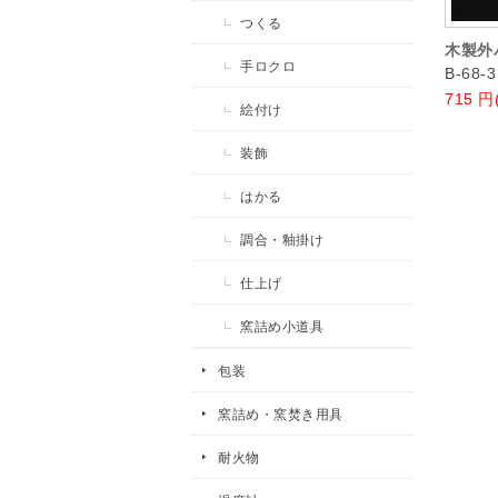
つくる
木製外
手ロクロ
B-68-3
715
円
絵付け
装飾
はかる
調合・釉掛け
仕上げ
窯詰め小道具
包装
窯詰め・窯焚き用具
耐火物