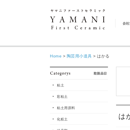
会
社
案
内
Home
>
陶芸用小道具
>
はかる
粘土
彩粘土
粘土用原料
は
化粧土