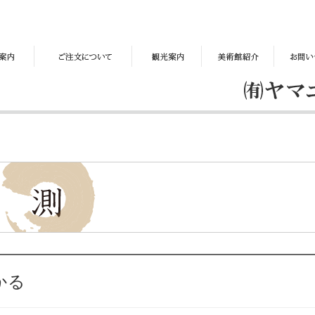
ご
観
美
お
注
光
術
問
文
案
館
い
に
内
紹
合
つ
介
わ
い
せ
て
かる