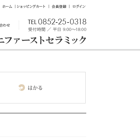
ホ
シ
会
ロ
ー
ョ
員
グ
ム
ッ
登
イ
ピ
録
ン
ン
グ
カ
ー
ト