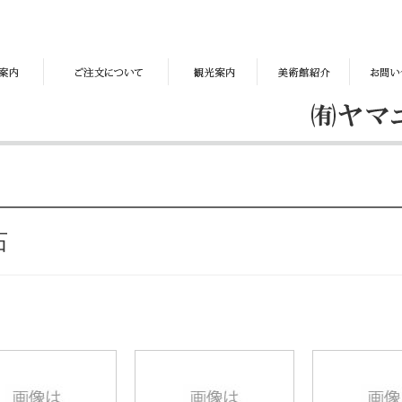
ご
観
美
お
注
光
術
問
文
案
館
い
に
内
紹
合
つ
介
わ
い
せ
て
石