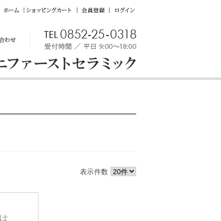
ホ
シ
会
ロ
ー
ョ
員
グ
ム
ッ
登
イ
ピ
録
ン
ン
グ
カ
ー
ト
表示件数