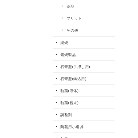
薬品
フリット
その他
楽焼
素焼製品
石膏型(手押し用)
石膏型(鋳込用)
釉薬(液体)
釉薬(粉末)
調整剤
陶芸用小道具