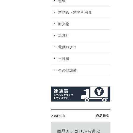
包装
窯詰め・窯焚き用具
耐火物
温度計
電動ロクロ
土練機
その他設備
商品カテゴリから選ぶ