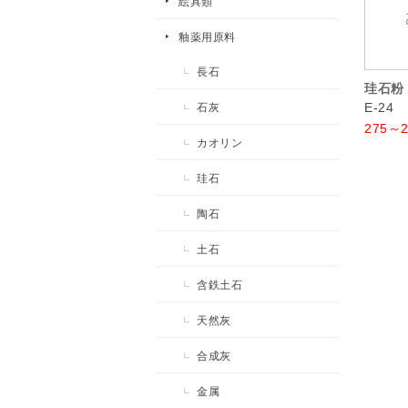
絵具類
釉薬用原料
長石
珪石粉
石灰
E-24
275～2
カオリン
珪石
陶石
土石
含鉄土石
天然灰
合成灰
金属