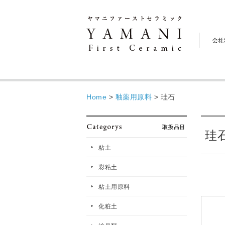
会
社
案
内
Home
>
釉薬用原料
>
珪石
珪
粘土
彩粘土
粘土用原料
化粧土