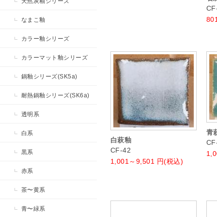
天然灰釉シリーズ
CF
80
なまこ釉
カラー釉シリーズ
カラーマット釉シリーズ
鍋釉シリーズ(SK5a)
耐熱鍋釉シリーズ(SK6a)
透明系
青
白系
白萩釉
CF
CF-42
黒系
1,
1,001～9,501
円(税込)
赤系
茶〜黄系
青〜緑系