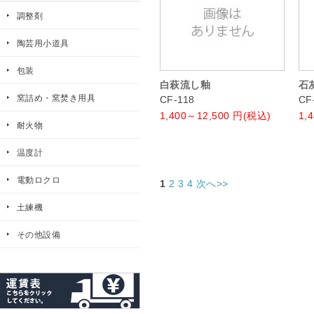
調整剤
陶芸用小道具
包装
白萩流し釉
石
窯詰め・窯焚き用具
CF-118
CF
1,400～12,500
円(税込)
1,
耐火物
温度計
電動ロクロ
1
2
3
4
次へ>>
土練機
その他設備