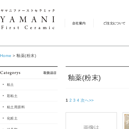
会
ご
社
注
案
文
内
に
つ
い
て
Home
>
釉薬(粉末)
釉薬(粉末)
粘土
彩粘土
1
2
3
4
次へ>>
粘土用原料
化粧土