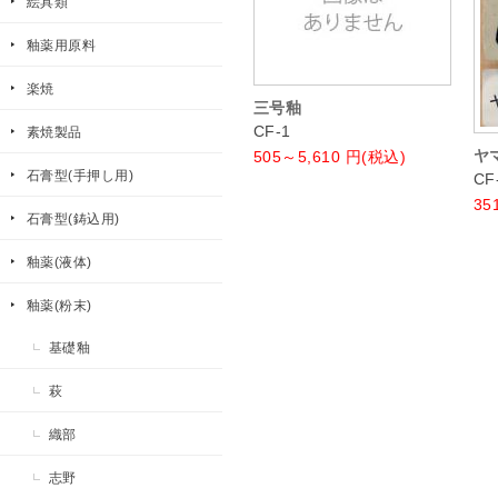
絵具類
釉薬用原料
楽焼
三号釉
CF-1
素焼製品
ヤ
505～5,610
円(税込)
石膏型(手押し用)
CF
35
石膏型(鋳込用)
釉薬(液体)
釉薬(粉末)
基礎釉
萩
織部
志野