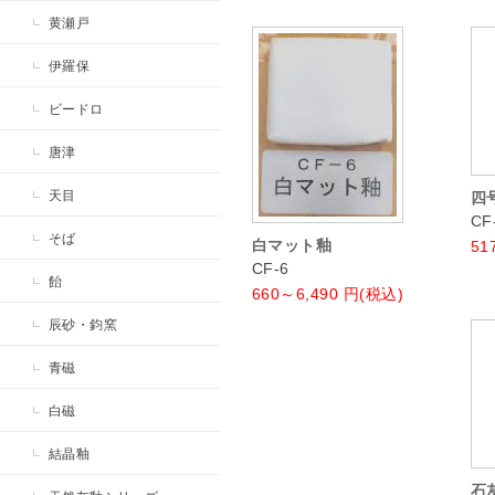
黄瀬戸
伊羅保
ビードロ
唐津
天目
四
CF
そば
白マット釉
51
CF-6
飴
660～6,490
円(税込)
辰砂・鈞窯
青磁
白磁
結晶釉
石