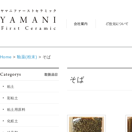
会
ご
社
注
案
文
内
に
つ
い
て
Home
>
釉薬(粉末)
>
そば
そば
粘土
彩粘土
粘土用原料
化粧土