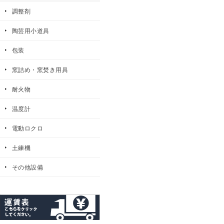
調整剤
陶芸用小道具
包装
窯詰め・窯焚き用具
耐火物
温度計
電動ロクロ
土練機
その他設備