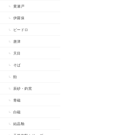
黄瀬戸
伊羅保
ビードロ
唐津
天目
そば
飴
辰砂・鈞窯
青磁
白磁
結晶釉