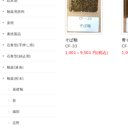
絵具類
釉薬用原料
楽焼
素焼製品
そば釉
青
石膏型(手押し用)
CF-33
CF
1,001～9,501
円(税込)
1,
石膏型(鋳込用)
釉薬(液体)
釉薬(粉末)
基礎釉
萩
織部
志野